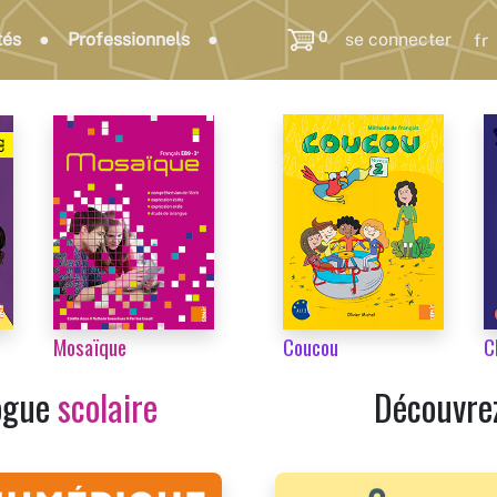
0
tés
Professionnels
se connecter
Coucou
C
Mosaïque
Découvre
logue
scolaire