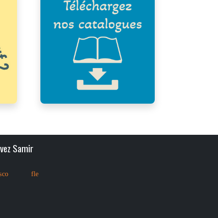
ivez Samir
sco
fle