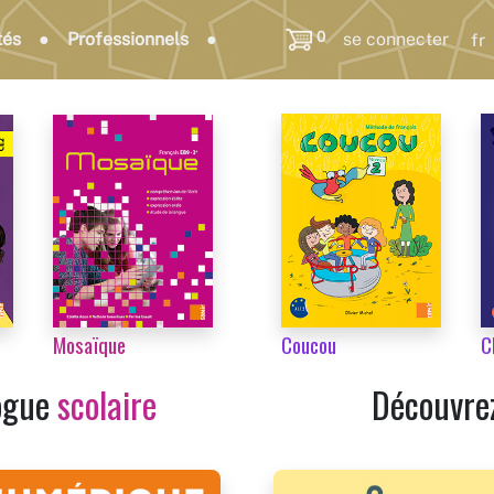
0
tés
Professionnels
se connecter
Coucou
C
Mosaïque
Découvre
logue
scolaire