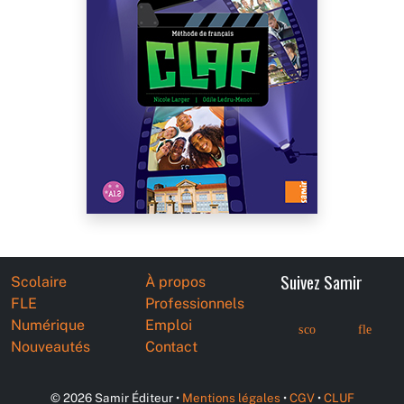
Suivez Samir
Scolaire
À propos
FLE
Professionnels
Numérique
Emploi
sco
fle
Nouveautés
Contact
© 2026 Samir Éditeur •
Mentions légales
•
CGV
•
CLUF