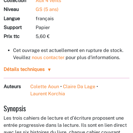
Collection
Aux 4 vents
Niveau
GS (5 ans)
Langue
français
Support
Papier
Prix ttc
5,60 €
Cet ouvrage est actuellement en rupture de stock.
Veuillez
nous contacter
pour plus d'informations.
Détails techniques
Auteurs
Colette Aoun
•
Claire Da Lage
•
Laurent Korchia
Synopsis
Les trois cahiers de lecture et d’écriture proposent une
entrée progressive dans la lecture. Ils sont en lien direct
avec les six histoires du livre, chaque cahier couvrant