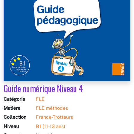
Guide numérique Niveau 4
Catégorie
FLE
Matière
FLE méthodes
Collection
France-Trotteurs
Niveau
B1 (11-13 ans)