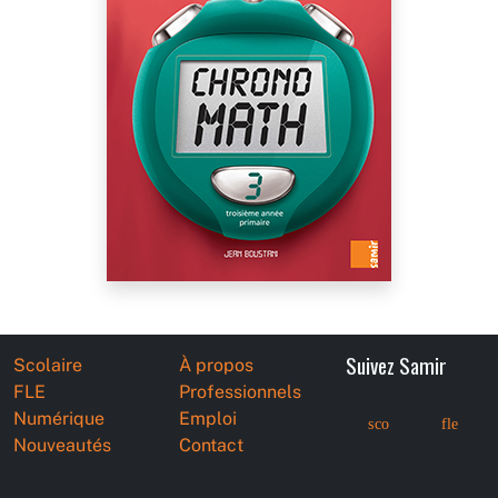
Suivez Samir
Scolaire
À propos
FLE
Professionnels
Numérique
Emploi
sco
fle
Nouveautés
Contact