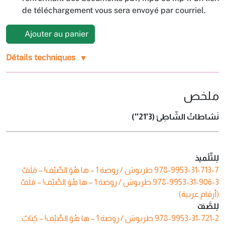
de téléchargement vous sera envoyé par courriel.
Ajouter au panier
Détails techniques
ملخص
(3'21'')
نَشاطاتُ الشّاطِئ
لِلتِّلْميذ
طربوش / روضة 1 – ها هُوَ الصَّيْف! – مَلَفّ
978-9953-31-713-7
طربوش / روضة 1 – ها هُوَ الصَّيْف! – مَلَفّ
978-9953-31-906-3
(أرقام عربية)
لِلصَّفّ
طربوش / روضة 1 – ها هُوَ الصَّيْف! – كِتابٌ
978-9953-31-721-2