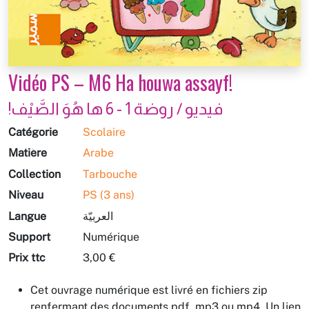
Vidéo PS – M6 Ha houwa assayf!
فيديو / روضة 1 - 6 ها هُوَ الصَّيْف!
Catégorie
Scolaire
Matière
Arabe
Collection
Tarbouche
Niveau
PS (3 ans)
Langue
العربيّة
Support
Numérique
Prix ttc
3,00 €
Cet ouvrage numérique est livré en fichiers zip
renfermant des documents pdf, mp3 ou mp4. Un lien