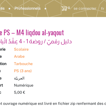
0
tés
Professionnels
se connecter
e PS – M4 Iiqdou al-yaqout
دليل رقميّ / روضة 1 - 4 عِقْدُ الْياقوت
rie
Scolaire
e
Arabe
tion
Tarbouche
u
PS (3 ans)
e
العربيّة
rt
Numérique
c
5,00 €
t ouvrage numérique est livré en fichier zip renfermant des