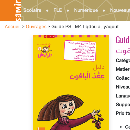
Scolaire
FLE
Numérique
Nouveau
Accueil
Ouvrages
Guide PS – M4 Iiqdou al-yaqout
Guid
Catégo
Matièr
Collec
Nivea
Langu
Suppo
Prix tt
Ce