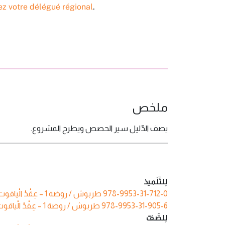
ez votre délégué régional
.
ملخص
يصف الدّليل سير الحصص ويطرح المشروع.
لِلتِّلْميذ
طربوش / روضة 1 – عِقْدُ الْياقوت – مَلَفّ
978-9953-31-712-0
طربوش / روضة 1 – عِقْدُ الْياقوت – مَلَفّ (أرقام عربية)
978-9953-31-905-6
لِلصَّفّ