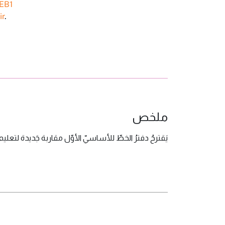
 EB1
ir
.
ملخص
يَقترحُ دفترُ الخطّ للأساسيّ الأوّل مقاربة جَديدة لتعليم.