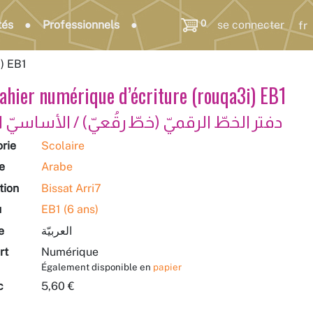
0
tés
Professionnels
se connecter
i) EB1
ahier numérique d’écriture (rouqa3i) EB1
دفتر الخطّ الرقميّ (خطّ رقُعيّ) / الأساسيّ ا
rie
Scolaire
e
Arabe
tion
Bissat Arri7
u
EB1 (6 ans)
e
العربيّة
rt
Numérique
Également disponible en
papier
c
5,60 €