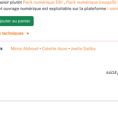
oisir plutôt
Pack numérique EB1
,
Pack numérique (rouqa3i)
t ouvrage numérique est exploitable sur la plateforme
i-sam
outer au panier
s techniques
rs
Mirna Abboud
•
Colette Aoun
•
Joelle Saliby
 الكتابة