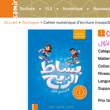
Scolaire
FLE
Numérique
Nouveau
Accueil
Ouvrages
Cahier numérique d’écriture (rouqa3
C
لأوّل
Catégo
Matièr
Collec
Nivea
Langu
Suppo
Prix tt