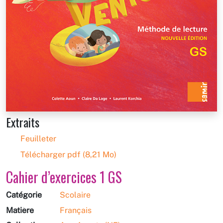
Extraits
Feuilleter
Télécharger pdf (8,21 Mo)
Cahier d’exercices 1 GS
Catégorie
Scolaire
Matière
Français