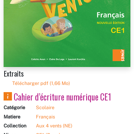
Extraits
Télécharger pdf (1,66 Mo)
Cahier d’écriture numérique CE1
Catégorie
Scolaire
Matière
Français
Collection
Aux 4 vents (NE)