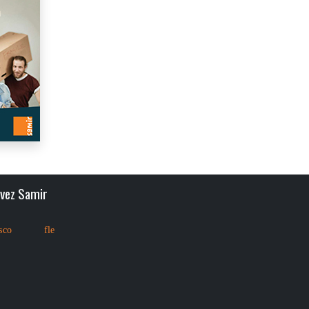
ivez Samir
sco
fle