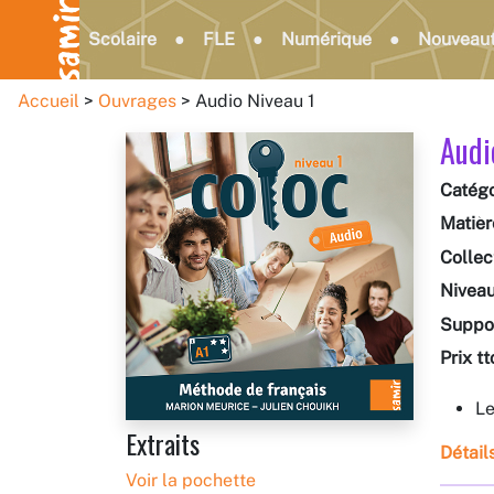
Scolaire
FLE
Numérique
Nouveau
Accueil
Ouvrages
Audio Niveau 1
Audi
Catégo
Matièr
Collec
Nivea
Suppo
Prix tt
Le
Extraits
Détail
Voir la pochette