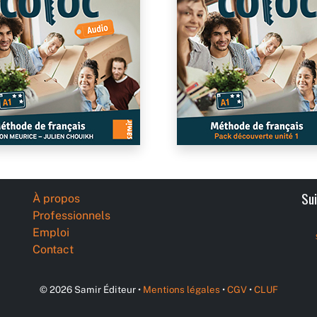
Su
À propos
Professionnels
Emploi
Contact
© 2026 Samir Éditeur •
Mentions légales
•
CGV
•
CLUF