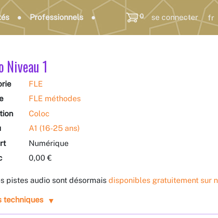
0
tés
Professionnels
se connecter
o Niveau 1
rie
FLE
e
FLE méthodes
tion
Coloc
u
A1 (16-25 ans)
rt
Numérique
c
0,00 €
s pistes audio sont désormais
disponibles gratuitement sur n
s techniques