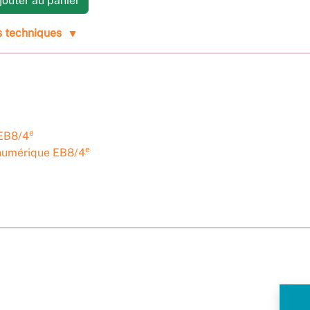
outer au panier
s techniques
e
EB8/4
e
 numérique EB8/4