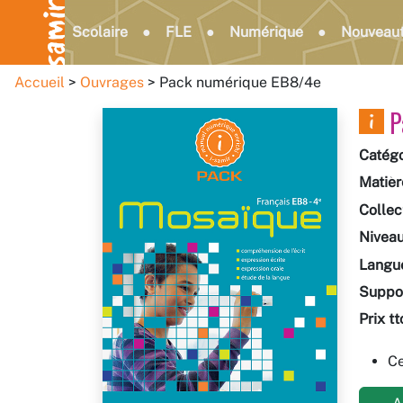
Scolaire
FLE
Numérique
Nouveau
Accueil
Ouvrages
Pack numérique EB8/4e
P
Catégo
Matièr
Collec
Nivea
Langu
Suppo
Prix tt
Ce