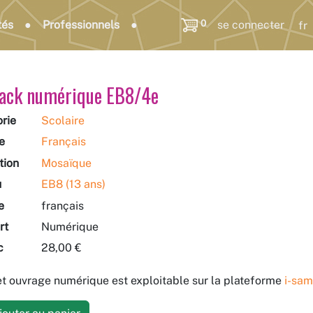
0
tés
Professionnels
se connecter
ack numérique EB8/4e
rie
Scolaire
e
Français
tion
Mosaïque
u
EB8 (13 ans)
e
français
rt
Numérique
c
28,00 €
t ouvrage numérique est exploitable sur la plateforme
i-sam