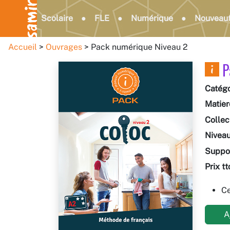
Scolaire
FLE
Numérique
Nouveau
Accueil
Ouvrages
Pack numérique Niveau 2
P
Catégo
Matièr
Collec
Nivea
Suppo
Prix tt
Ce
Aj