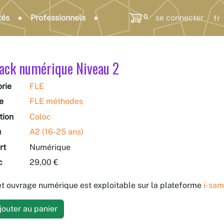
0
tés
Professionnels
se connecter
ack numérique Niveau 2
rie
FLE
e
FLE méthodes
tion
Coloc
u
A2 (16-25 ans)
rt
Numérique
c
29,00 €
t ouvrage numérique est exploitable sur la plateforme
i-sam
outer au panier