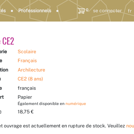
0
tés
Professionnels
se connecter
e CE2
rie
Scolaire
e
Français
tion
Archilecture
u
CE2 (8 ans)
e
français
rt
Papier
Également disponible en
numérique
c
18,75 €
t ouvrage est actuellement en rupture de stock. Veuillez
nou