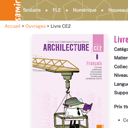
Scolaire
FLE
Numérique
Nouveau
Accueil
Ouvrages
Livre CE2
Livr
Catégo
Matièr
Collec
Nivea
Langu
Suppo
Prix tt
Ce