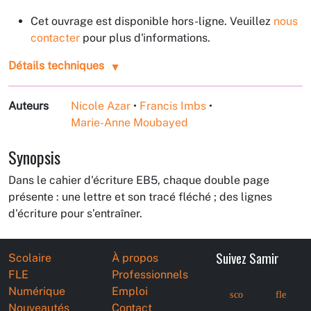
Cet ouvrage est disponible hors-ligne. Veuillez
nous
contacter
pour plus d'informations.
Détails techniques
Auteurs
Nicole Azar
•
Francis Imbs
•
Marie-Anne Moubayed
Synopsis
Dans le cahier d'écriture EB5, chaque double page
présente : une lettre et son tracé fléché ; des lignes
d'écriture pour s’entraîner.
Suivez Samir
Scolaire
À propos
FLE
Professionnels
Numérique
Emploi
sco
fle
Nouveautés
Contact