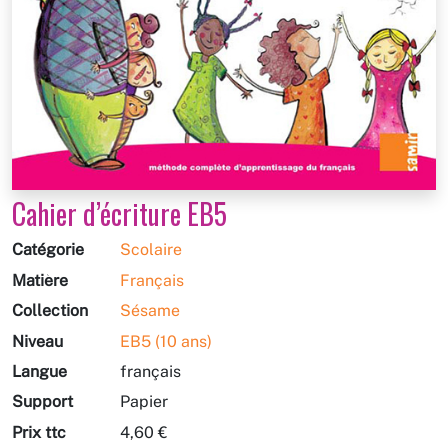
Cahier d’écriture EB5
Catégorie
Scolaire
Matière
Français
Collection
Sésame
Niveau
EB5 (10 ans)
Langue
français
Support
Papier
Prix ttc
4,60 €