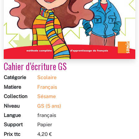
Cahier d’écriture GS
Catégorie
Scolaire
Matière
Français
Collection
Sésame
Niveau
GS (5 ans)
Langue
français
Support
Papier
Prix ttc
4,20 €