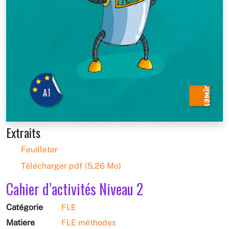
Extraits
Feuilleter
Télécharger pdf (5,26 Mo)
Cahier d’activités Niveau 2
Catégorie
FLE
Matière
FLE méthodes