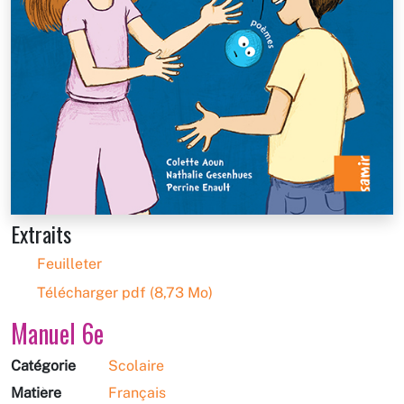
Extraits
Feuilleter
Télécharger pdf (8,73 Mo)
Manuel 6e
Catégorie
Scolaire
Matière
Français