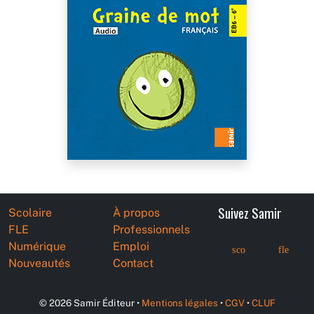
Suivez Samir
Scolaire
À propos
FLE
Professionnels
Numérique
Emploi
sco
fle
Nouveautés
Contact
© 2026 Samir Éditeur •
Mentions légales
•
CGV
•
CLUF