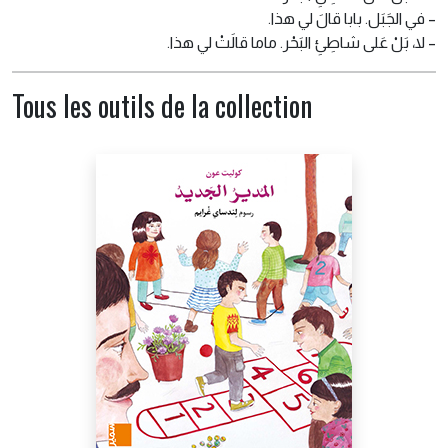
– في الجَبَل. بابا قالَ لي هذا.
– لا، بَلْ عَلى شاطِئِ البَحْر. ماما قالَتْ لي هذا.
Tous les outils de la collection