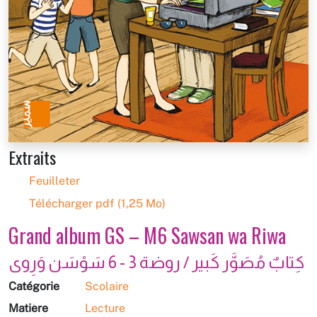
Extraits
Feuilleter
Télécharger pdf (1,25 Mo)
Grand album GS – M6 Sawsan wa Riwa
كِتابٌ مُصَوَّر كَبير / روضة 3 - 6 سَوْسَن وَرِوى
Catégorie
Scolaire
Matière
Lecture