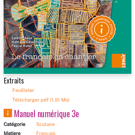
Extraits
Feuilleter
Télécharger pdf (1,51 Mo)
Manuel numérique 3e
Catégorie
Scolaire
Matière
Français