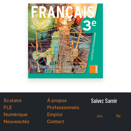
Suivez Samir
Scolaire
À propos
FLE
Professionnels
Numérique
Emploi
sco
fle
Nouveautés
Contact