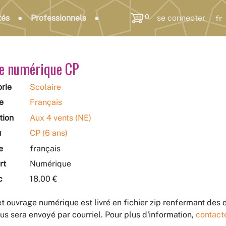
0
tés
Professionnels
se connecter
e numérique CP
rie
Scolaire
e
Français
tion
Aux 4 vents (NE)
u
CP (6 ans)
e
français
rt
Numérique
c
18,00 €
t ouvrage numérique est livré en fichier zip renfermant des
us sera envoyé par courriel. Pour plus d'information,
contact