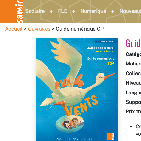
Scolaire
FLE
Numérique
Nouveau
Accueil
Ouvrages
Guide numérique CP
Guid
Catégo
Matièr
Collec
Nivea
Langu
Suppo
Prix tt
Ce
vo