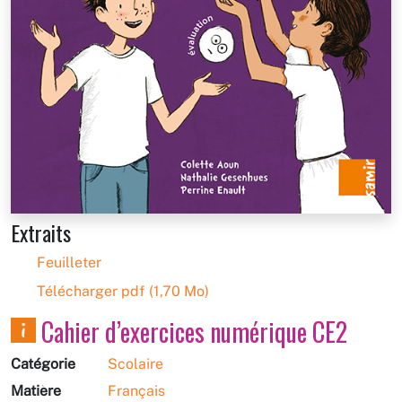
Extraits
Feuilleter
Télécharger pdf (1,70 Mo)
Cahier d’exercices numérique CE2
Catégorie
Scolaire
Matière
Français