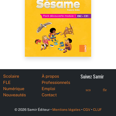
Suivez Samir
Scolaire
À propos
FLE
Professionnels
Numérique
Emploi
sco
fle
Nouveautés
Contact
© 2026 Samir Éditeur •
Mentions légales
•
CGV
•
CLUF