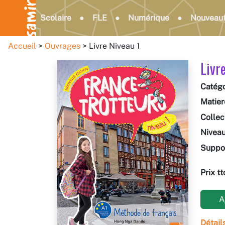
Scolaire
FLE
Numérique
Nouveau
Accueil
Ouvrages
Livre Niveau 1
Livr
Catégo
Matièr
Collec
Nivea
Suppo
Prix tt
Aj
Détail