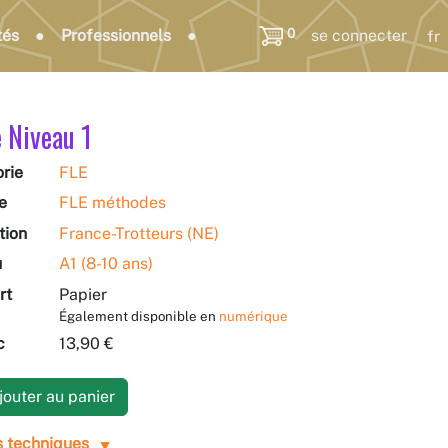
0
tés
Professionnels
se connecter
e Niveau 1
rie
FLE
e
FLE méthodes
tion
France-Trotteurs (NE)
u
A1 (8-10 ans)
rt
Papier
Également disponible en
numérique
c
13,90 €
outer au panier
s techniques