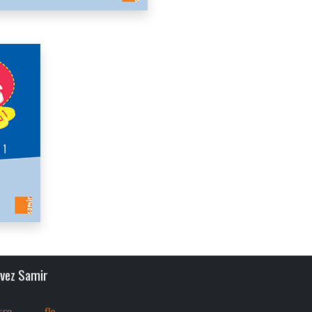
ivez Samir
sco
fle