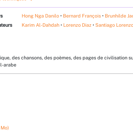
rs
Hong Nga Danilo
•
Bernard François
•
Brunhilde J
ateurs
Karim Al-Dahdah
•
Lorenzo Diaz
•
Santiago Lorenzo
tique, des chansons, des poèmes, des pages de civilisation s
ol-arabe
4 Mo)