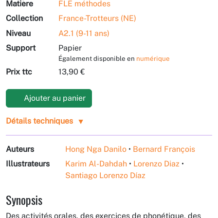
Matière
FLE méthodes
Collection
France-Trotteurs (NE)
Niveau
A2.1 (9-11 ans)
Support
Papier
Également disponible en
numérique
Prix ttc
13,90 €
Ajouter au panier
Détails techniques
Auteurs
Hong Nga Danilo
•
Bernard François
Illustrateurs
Karim Al-Dahdah
•
Lorenzo Diaz
•
Santiago Lorenzo Díaz
Synopsis
Des activités orales, des exercices de phonétique, des