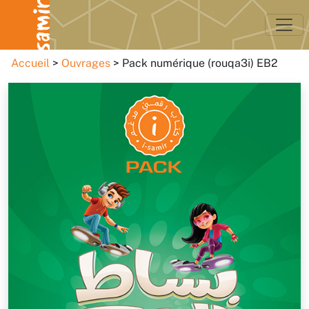
Accueil
Ouvrages
Pack numérique (rouqa3i) EB2