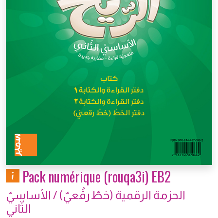
Pack numérique (rouqa3i) EB2
الحزمة الرقمية (خطّ رقُعيّ) / الأساسيّ
الثّاني