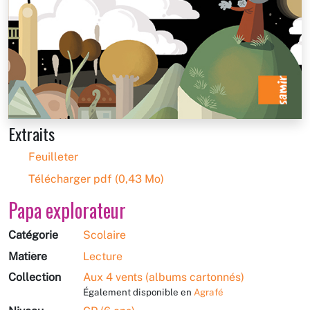
Extraits
Feuilleter
Télécharger pdf (0,43 Mo)
Papa explorateur
Catégorie
Scolaire
Matière
Lecture
Collection
Aux 4 vents (albums cartonnés)
Également disponible en
Agrafé