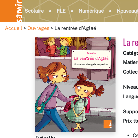
Scolaire
FLE
Numérique
Nouveau
Accueil
Ouvrages
La rentrée d’Aglaé
La r
Catégo
Matièr
Collec
Nivea
Langu
Suppo
Prix tt
Ce