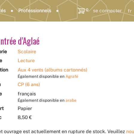
0
tés
Professionnels
se connecter
entrée d’Aglaé
rie
Scolaire
e
Lecture
tion
Aux 4 vents (albums cartonnés)
Également disponible en
Agrafé
u
CP (6 ans)
e
français
Également disponible en
arabe
rt
Papier
c
8,50 €
t ouvrage est actuellement en rupture de stock. Veuillez
nou