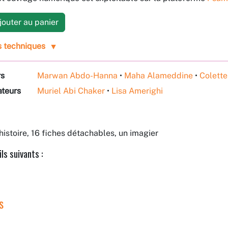
outer au panier
s techniques
rs
Marwan Abdo-Hanna
•
Maha Alameddine
•
Colett
ateurs
Muriel Abi Chaker
•
Lisa Amerighi
istoire, 16 fiches détachables, un imagier
ls suivants :
s