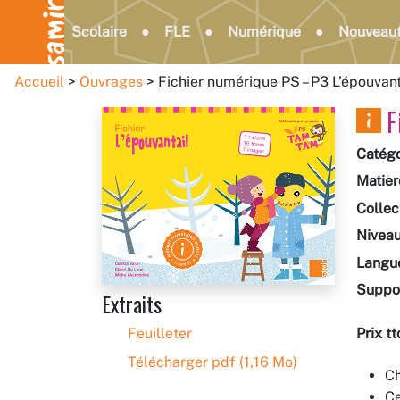
Scolaire
FLE
Numérique
Nouveau
Accueil
Ouvrages
Fichier numérique PS – P3 L’épouvant
F
Catégo
Matièr
Collec
Nivea
Langu
Suppo
Extraits
Feuilleter
Prix tt
Télécharger pdf (1,16 Mo)
Ch
Ce