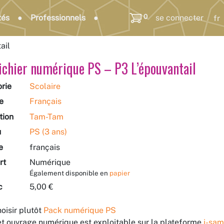
0
tés
Professionnels
se connecter
ail
ichier numérique PS – P3 L’épouvantail
rie
Scolaire
e
Français
tion
Tam-Tam
u
PS (3 ans)
e
français
rt
Numérique
Également disponible en
papier
c
5,00 €
oisir plutôt
Pack numérique PS
t ouvrage numérique est exploitable sur la plateforme
i-sam