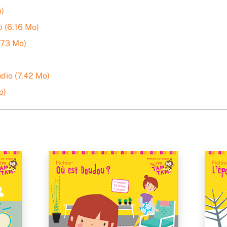
o)
o (6,16 Mo)
7,73 Mo)
dio (7,42 Mo)
o)