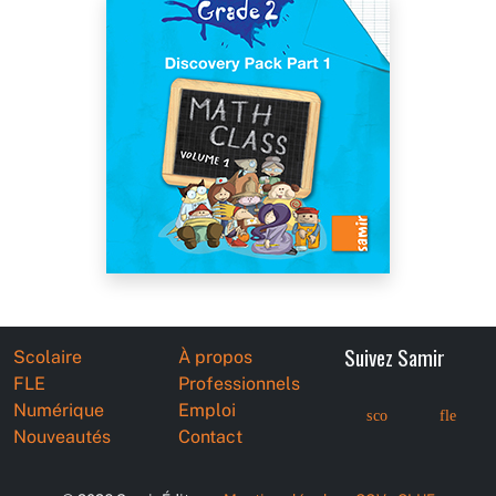
Suivez Samir
Scolaire
À propos
FLE
Professionnels
Numérique
Emploi
sco
fle
Nouveautés
Contact