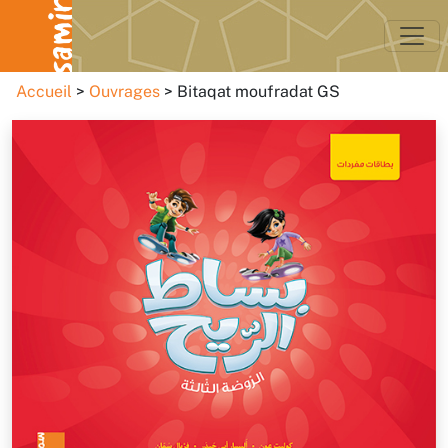
Accueil
Ouvrages
Bitaqat moufradat GS