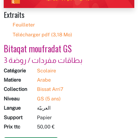
Extraits
Feuilleter
Télécharger pdf (3,18 Mo)
Bitaqat moufradat GS
بطاقات مفردات / روضة 3
Catégorie
Scolaire
Matière
Arabe
Collection
Bissat Arri7
Niveau
GS (5 ans)
Langue
العربيّة
Support
Papier
Prix ttc
50,00 €