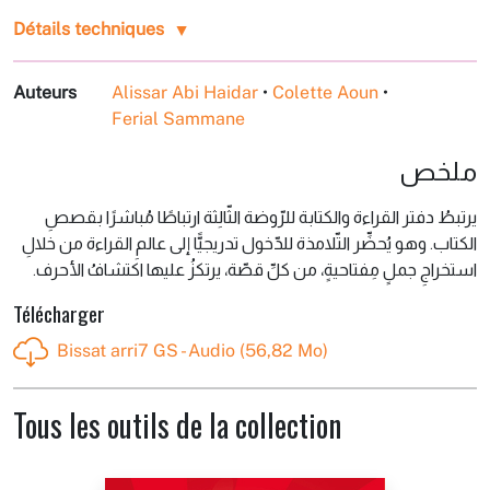
Détails techniques
Auteurs
Alissar Abi Haidar
•
Colette Aoun
•
Ferial Sammane
ملخص
يرتبطُ دفتر القراءة والكتابة للرّوضة الثّالِثة ارتباطًا مُباشرًا بقصصِ
الكتاب. وهو يُحضِّر التّلامذة للدّخول تدريجيًّا إلى عالمِ القراءة من خلالِ
استخراجِ جملٍ مِفتاحيةٍ، من كلِّ قصّة، يرتكزُ عليها اكتشافُ الأحرف.
Télécharger
Bissat arri7 GS - Audio (56,82 Mo)
Tous les outils de la collection