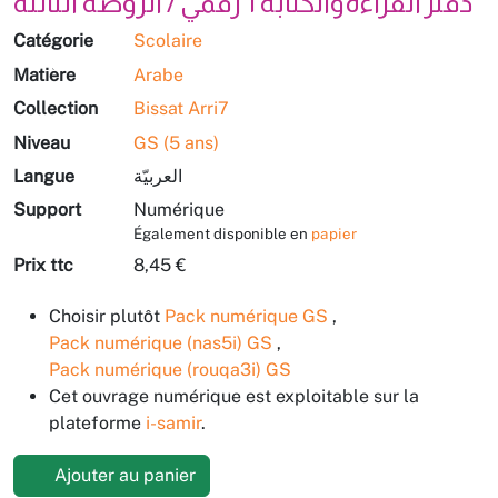
دفتر القراءة والكتابة 1 رقميّ / الروضة الثالثة
Catégorie
Scolaire
Matière
Arabe
Collection
Bissat Arri7
Niveau
GS (5 ans)
Langue
العربيّة
Support
Numérique
Également disponible en
papier
Prix ttc
8,45 €
Choisir plutôt
Pack numérique GS
,
Pack numérique (nas5i) GS
,
Pack numérique (rouqa3i) GS
Cet ouvrage numérique est exploitable sur la
plateforme
i-samir
.
Ajouter au panier