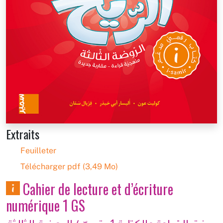
Extraits
Feuilleter
Télécharger pdf (3,49 Mo)
Cahier de lecture et d’écriture
numérique 1 GS