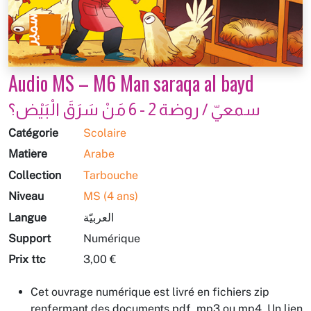
Audio MS – M6 Man saraqa al bayd
سمعيّ / روضة 2 - 6 مَنْ‭ ‬سَرَقَ‭ ‬الْبَيْض‭‬؟
Catégorie
Scolaire
Matière
Arabe
Collection
Tarbouche
Niveau
MS (4 ans)
Langue
العربيّة
Support
Numérique
Prix ttc
3,00 €
Cet ouvrage numérique est livré en fichiers zip
renfermant des documents pdf, mp3 ou mp4. Un lien