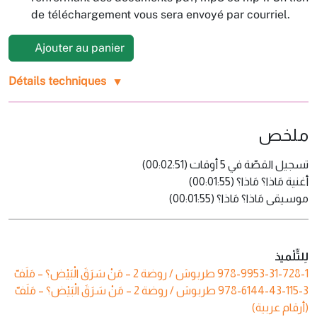
de téléchargement vous sera envoyé par courriel.
Ajouter au panier
Détails techniques
ملخص
تسجيل القصّة في 5 أوقات (00:02:51)
أغنية مَاذا؟ مَاذا؟ (00:01:55)
موسيقى مَاذا؟ مَاذا؟ (00:01:55)
لِلتِّلْميذ
طربوش / روضة 2 – مَنْ‭ ‬سَرَقَ‭ ‬الْبَيْض‭‬؟ – مَلَفّ
978-9953-31-728-1
طربوش / روضة 2 – مَنْ‭ ‬سَرَقَ‭ ‬الْبَيْض‭‬؟ – مَلَفّ
978-6144-43-115-3
(أرقام عربية)