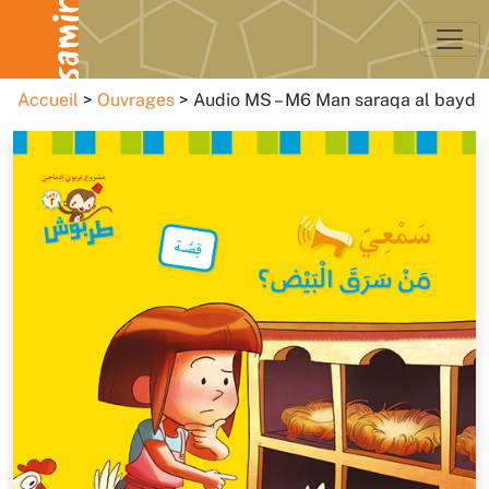
Accueil
Ouvrages
Audio MS – M6 Man saraqa al bayd