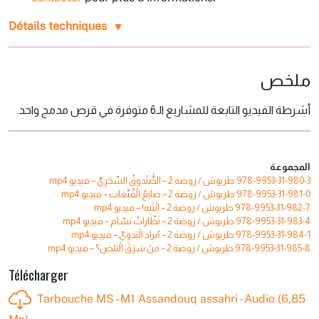
Détails techniques
ملخص
أشرطة الفيديو التابعة للمشاريع الـ6 متوفرة في قرص مدمج واحد.
المجموعة
طربوش / روضة 2 – الصُّنْدوقُ‭ ‬السِّحْرِيّ – فيدِيو mp4
978-9953-31-980-3
طربوش / روضة 2 – صانِعُ‭ ‬الْقُبَّعات – فيدِيو mp4
978-9953-31-981-0
طربوش / روضة 2 – اِنْتَبِه! – فيدِيو mp4
978-9953-31-982-7
طربوش / روضة 2 – نَظّاراتُ‭ ‬بَسّام – فيدِيو mp4
978-9953-31-983-4
طربوش / روضة 2 – مُراد‭ ‬الْبَدَوِيّ – فيدِيو mp4
978-9953-31-984-1
طربوش / روضة 2 – مَنْ‭ ‬سَرَقَ‭ ‬الْبَيْض‭‬؟ – فيدِيو mp4
978-9953-31-985-8
Télécharger
Tarbouche MS - M1 Assandouq assahri - Audio (6,85