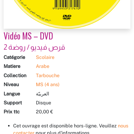
Vidéo MS – DVD
قرص فيديو / روضة 2
Catégorie
Scolaire
Matière
Arabe
Collection
Tarbouche
Niveau
MS (4 ans)
Langue
العربيّة
Support
Disque
Prix ttc
20,00 €
Cet ouvrage est disponible hors-ligne. Veuillez
nous
contacter
pour plus d'informations.