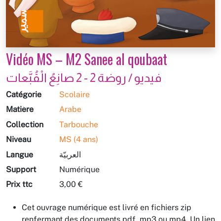
Vidéo MS – M2 Sanee al qoubaat
فيديو / روضة 2 - 2 صانِعُ‭ ‬الْقُبَّعات
Catégorie
Scolaire
Matière
Arabe
Collection
Tarbouche
Niveau
MS (4 ans)
Langue
العربيّة
Support
Numérique
Prix ttc
3,00 €
Cet ouvrage numérique est livré en fichiers zip
renfermant des documents pdf, mp3 ou mp4. Un lien