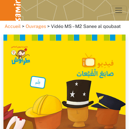
Accueil
Ouvrages
Vidéo MS – M2 Sanee al qoubaat