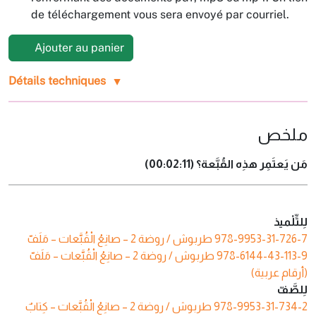
de téléchargement vous sera envoyé par courriel.
Ajouter au panier
Détails techniques
ملخص
مَن يَعتَمِر هذِه القُبَّعة؟ (00:02:11)
لِلتِّلْميذ
طربوش / روضة 2 – صانِعُ‭ ‬الْقُبَّعات – مَلَفّ
978-9953-31-726-7
طربوش / روضة 2 – صانِعُ‭ ‬الْقُبَّعات – مَلَفّ
978-6144-43-113-9
(أرقام عربية)
لِلصَّفّ
طربوش / روضة 2 – صانِعُ‭ ‬الْقُبَّعات – كِتابٌ
978-9953-31-734-2