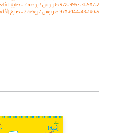
طربوش / روضة 2 – صانِعُ‭ ‬الْقُبَّعات – دَليلٌ رَقْمِيّ pdf
978-9953-31-987-2
طربوش / روضة 2 – صانِعُ‭ ‬الْقُبَّعات – دَليلٌ رَقْمِيّ (أرقام عربية) pdf
978-6144-43-140-5