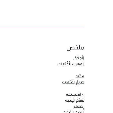
ملخص
الْمِحْوَر
الْمِهَن‭ - ‬الْقُبَّعات
قصّة
صانِعُ‭ ‬الْقُبَّعات
٢٠‬‭ ‬قَسـيمَة
فَهْمُ‭ ‬الْقِصَّة
إِصْغاء
الْوَعْيُ‭ ‬الصَّوْتِيّ