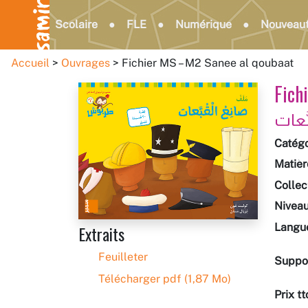
Scolaire
FLE
Numérique
Nouveau
Accueil
Ouvrages
Fichier MS – M2 Sanee al qoubaat
Fich
Catégo
Matièr
Collec
Nivea
Langu
Extraits
Feuilleter
Suppo
Télécharger pdf (1,87 Mo)
Prix tt