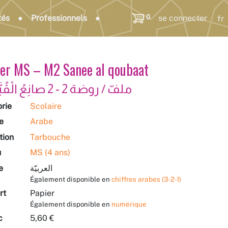
0
tés
Professionnels
se connecter
ier MS – M2 Sanee al qoubaat
ملفّ / روضة 2 - 2 صانِعُ‭ ‬الْقُبَّعات
rie
Scolaire
e
Arabe
tion
Tarbouche
u
MS (4 ans)
e
العربيّة
Également disponible en
chiffres arabes (3-2-1)
rt
Papier
Également disponible en
numérique
c
5,60 €