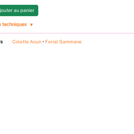
outer au panier
s techniques
rs
Colette Aoun
•
Ferial Sammane