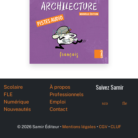
Suivez Samir
Scolaire
À propos
FLE
Professionnels
Numérique
Emploi
sco
fle
Nouveautés
Contact
© 2026 Samir Éditeur •
Mentions légales
•
CGV
•
CLUF