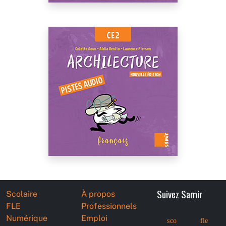
Suivez Samir
Scolaire
À propos
FLE
Professionnels
Numérique
Emploi
sco
fle