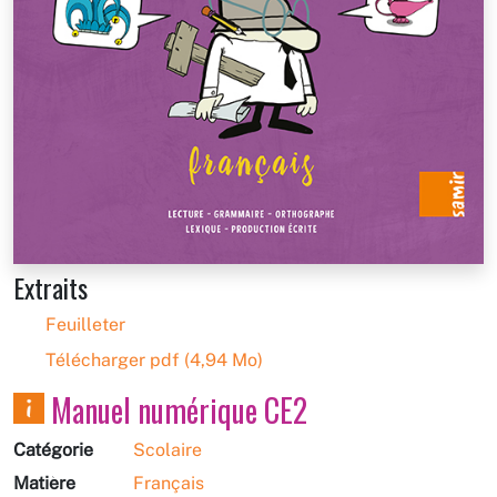
Extraits
Feuilleter
Télécharger pdf (4,94 Mo)
Manuel numérique CE2
Catégorie
Scolaire
Matière
Français