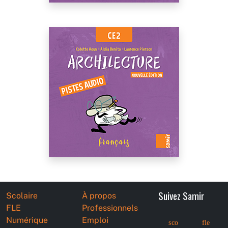
Suivez Samir
Scolaire
À propos
FLE
Professionnels
Numérique
Emploi
sco
fle