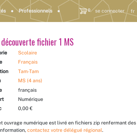
0
tés
Professionnels
se connecter
 découverte fichier 1 MS
rie
Scolaire
e
Français
tion
Tam-Tam
u
MS (4 ans)
e
français
rt
Numérique
c
0,00 €
t ouvrage numérique est livré en fichiers zip renfermant d
information,
contactez votre délégué régional
.