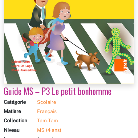
Guide MS – P3 Le petit bonhomme
Catégorie
Scolaire
Matière
Français
Collection
Tam-Tam
Niveau
MS (4 ans)