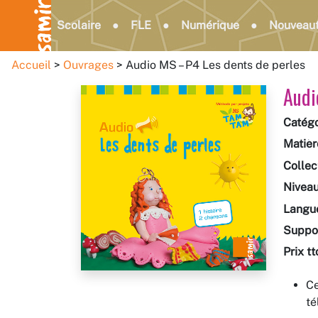
Scolaire
FLE
Numérique
Nouveau
Accueil
Ouvrages
Audio MS – P4 Les dents de perles
Audi
Catégo
Matièr
Collec
Nivea
Langu
Suppo
Prix tt
Ce
té