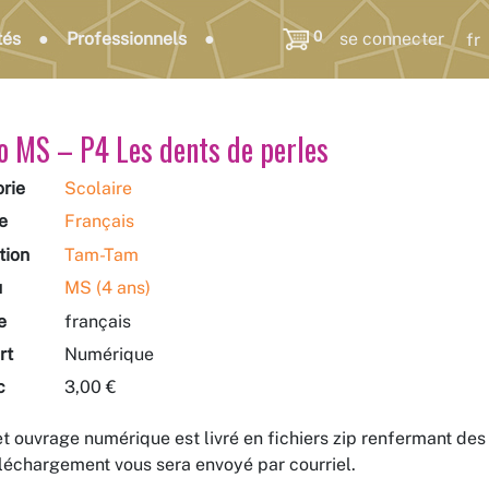
0
tés
Professionnels
se connecter
o MS – P4 Les dents de perles
rie
Scolaire
e
Français
tion
Tam-Tam
u
MS (4 ans)
e
français
rt
Numérique
c
3,00 €
t ouvrage numérique est livré en fichiers zip renfermant d
léchargement vous sera envoyé par courriel.